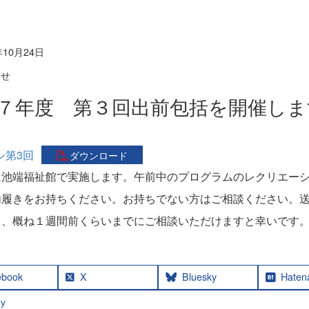
年10月24日
らせ
７年度 第３回出前包括を開催しま
シ第3回
ダウンロード
は池端福祉館で実施します。午前中のプログラムのレクリエー
内履きをお持ちください。お持ちでない方はご相談ください。
も、概ね１週間前くらいまでにご相談いただけますと幸いです
ebook
X
Bluesky
Haten
y