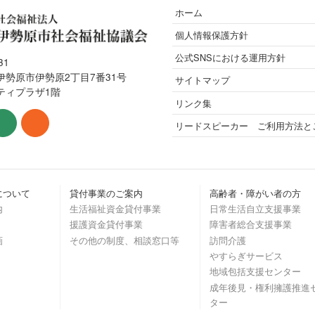
ホーム
個人情報保護方針
公式SNSにおける運用方針
31
伊勢原市伊勢原2丁目7番31号
サイトマップ
ティプラザ1階
リンク集
リードスピーカー ご利用方法と
について
貸付事業のご案内
高齢者・障がい者の方
内
生活福祉資金貸付事業
日常生活自立支援事業
援護資金貸付事業
障害者総合支援事業
画
その他の制度、相談窓口等
訪問介護
やすらぎサービス
地域包括支援センター
成年後見・権利擁護推進
ター