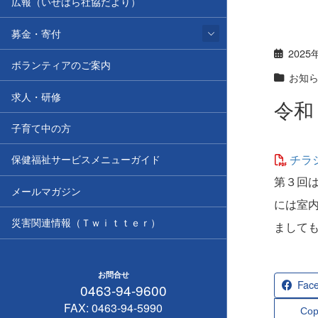
広報（いせはら社協だより）
募金・寄付
2025
ボランティアのご案内
お知
求人・研修
令和
子育て中の方
チラ
保健福祉サービスメニューガイド
第３回
メールマガジン
には室
災害関連情報（Ｔｗｉｔｔｅｒ）
まして
お問合せ
Fac
0463-94-9600
FAX: 0463-94-5990
Cop