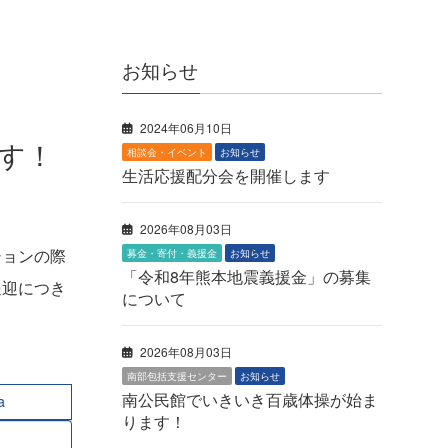
お知らせ
2024年06月10日
す！
相談会・イベント
お知らせ
生活応援配分会を開催します
2026年08月03日
ションの際
募金・寄付・義援金
お知らせ
「令和8年熊本地震義援金」の募集
送迎につき
について
。
2026年08月03日
南部包括支援センター
お知らせ
南公民館でいきいき百歳体操が始ま
a
ります！