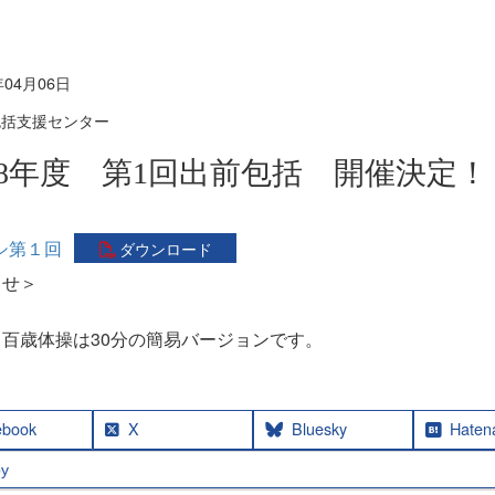
年04月06日
包括支援センター
8年度 第1回出前包括 開催決定！
シ第１回
ダウンロード
らせ＞
百歳体操は30分の簡易バージョンです。
ebook
X
Bluesky
Haten
y