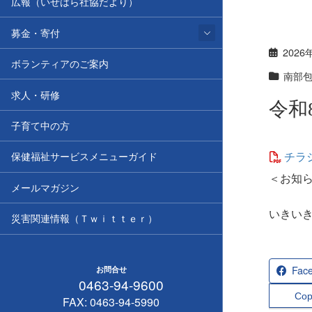
広報（いせはら社協だより）
募金・寄付
2026
ボランティアのご案内
南部
求人・研修
令和
子育て中の方
チラ
保健福祉サービスメニューガイド
＜お知
メールマガジン
いきいき
災害関連情報（Ｔｗｉｔｔｅｒ）
Fac
お問合せ
0463-94-9600
Cop
FAX: 0463-94-5990