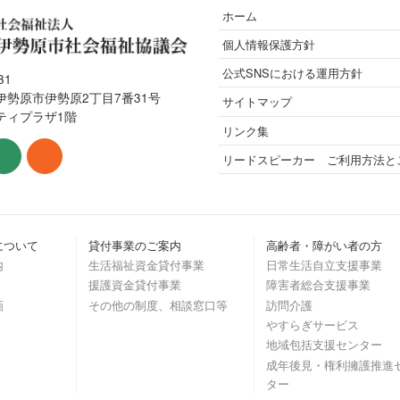
ホーム
個人情報保護方針
公式SNSにおける運用方針
31
伊勢原市伊勢原2丁目7番31号
サイトマップ
ティプラザ1階
リンク集
リードスピーカー ご利用方法と
について
貸付事業のご案内
高齢者・障がい者の方
内
生活福祉資金貸付事業
日常生活自立支援事業
援護資金貸付事業
障害者総合支援事業
画
その他の制度、相談窓口等
訪問介護
やすらぎサービス
地域包括支援センター
成年後見・権利擁護推進
ター