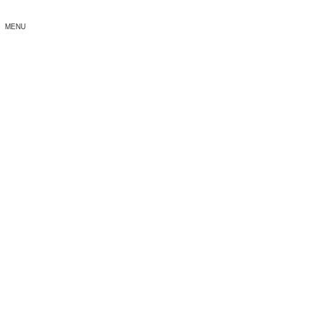
MENU
募金・寄付・義援金