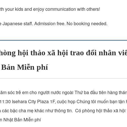
h your kids and enjoy communication with others!
Japanese staff. Admission free. No booking needed.
òng hội thảo xã hội trao đổi nhân vi
 Bản Miễn phí
ăm sóc trẻ em cho người nước ngoài Thứ ba đầu tiên hàng thán
1:30 Isehara City Plaza 1F, cuộc họp Chúng tôi muốn bạn tận 
à các bậc cha mẹ khác như thông tin. Có phòng hội thảo xã hội 
n Nhật Bản Miễn phí