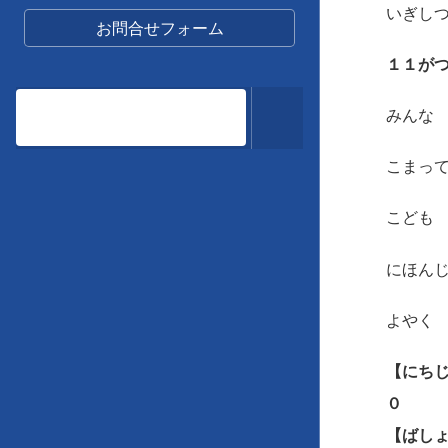
いぎし
お問合せフォーム
１１がつ
みんな
こまっ
こども
にほん
よやく
【にち
０
【ばし