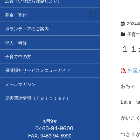
広報（いせはら社協だより）
募金・寄付
2024
ボランティアのご案内
子育
求人・研修
１１
子育て中の方
外国
保健福祉サービスメニューガイド
メールマガジン
お
ち
災害関連情報（Ｔｗｉｔｔｅｒ）
Let’s t
がいこ
お問合せ
0463-94-9600
つき１
FAX: 0463-94-5990