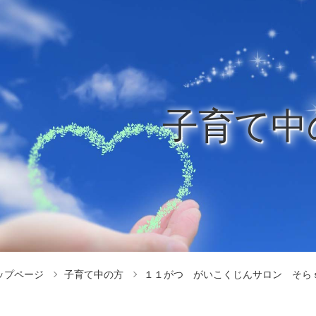
子育て中
ップページ
子育て中の方
１１がつ がいこくじんサロン そら