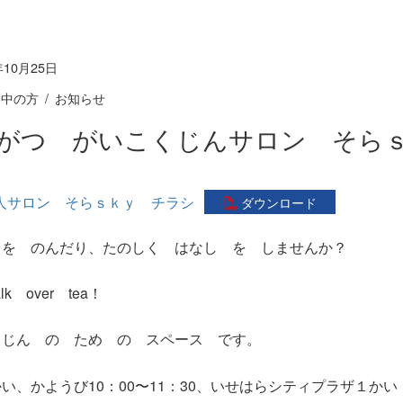
年10月25日
て中の方
お知らせ
がつ がいこくじんサロン そら
人サロン そらｓｋｙ チラシ
ダウンロード
ゃ
を
の
んだり、
たの
しく はなし を しませんか？
alk over tea！
くじん の ため の スペース です。
かい
、
かようび
10：00〜11：30、
いせはら
シティプラザ１かい