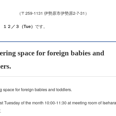
59-1131 伊勢原市伊勢原2-7-31）
、
１２／３（Tue）
です。
ring space for foreign babies and
lers.
g space for foreign babies and toddlers.
rst Tuesday of the month 10:00-11:30 at meeting room of Isehara
.