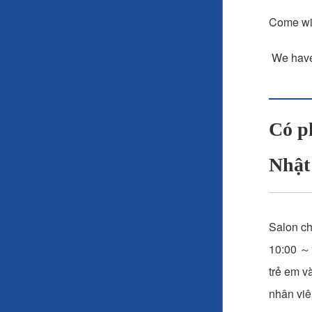
Come wit
We have 
Có ph
Nhật
Salon ch
10:00 ～1
trẻ em v
nhân viê