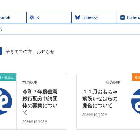
ebook
X
Bluesky
Haten
y
、
子育て中の方
お知らせ
付・義援金
相
前の記事
次の記事
令和７年度善意
１１月おもちゃ
銀行配分申請団
病院いせはらの
体の募集につい
開催について
て
2024年10月29日
2024年10月23日