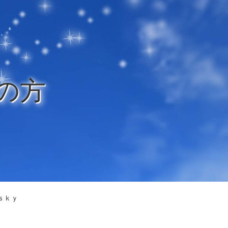
の方
ｓｋｙ