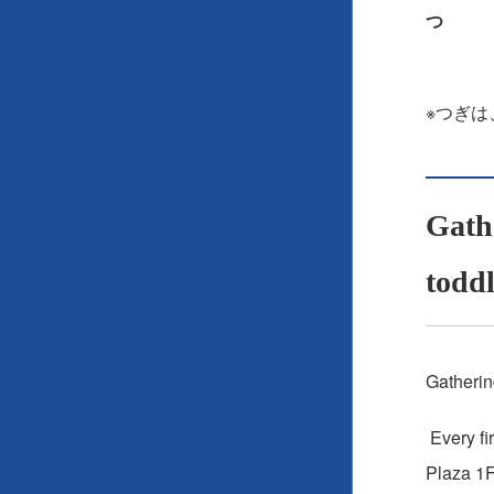
つ
（〒2
※つぎは
Gathe
todd
Gatherin
Every fi
Plaza 1F