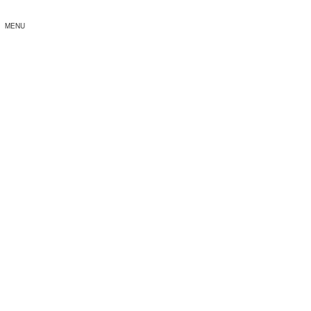
MENU
募金・寄付・義援金