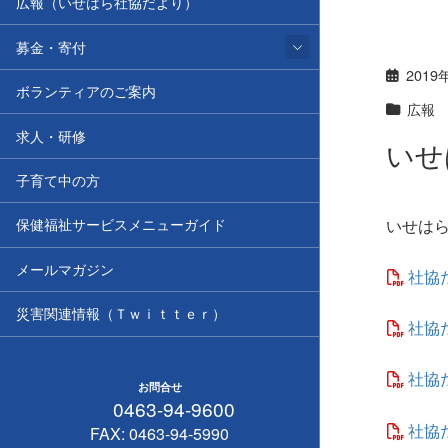
広報（いせはら社協だより）
募金・寄付
2019
ボランティアのご案内
広報
求人・研修
いせ
子育て中の方
いせはら
保健福祉サービスメニューガイド
メールマガジン
社協
災害関連情報（Ｔｗｉｔｔｅｒ）
社協
社協
お問合せ
0463-94-9600
社協
FAX: 0463-94-5990