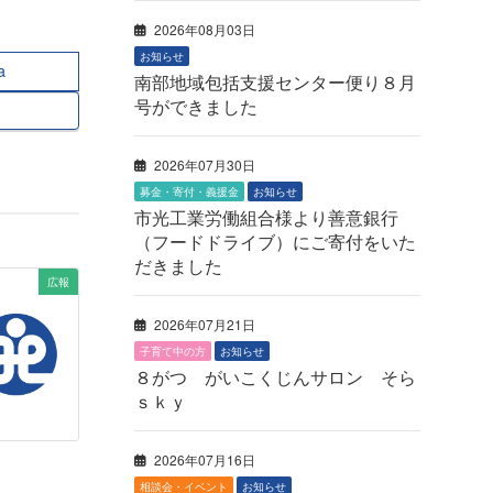
2026年08月03日
お知らせ
a
南部地域包括支援センター便り８月
号ができました
2026年07月30日
募金・寄付・義援金
お知らせ
市光工業労働組合様より善意銀行
（フードドライブ）にご寄付をいた
だきました
広報
2026年07月21日
子育て中の方
お知らせ
８がつ がいこくじんサロン そら
ｓｋｙ
2026年07月16日
相談会・イベント
お知らせ