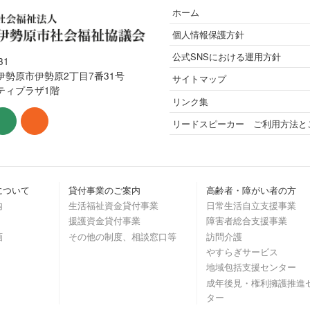
ホーム
個人情報保護方針
公式SNSにおける運用方針
31
伊勢原市伊勢原2丁目7番31号
サイトマップ
ティプラザ1階
リンク集
リードスピーカー ご利用方法と
について
貸付事業のご案内
高齢者・障がい者の方
内
生活福祉資金貸付事業
日常生活自立支援事業
援護資金貸付事業
障害者総合支援事業
画
その他の制度、相談窓口等
訪問介護
やすらぎサービス
地域包括支援センター
成年後見・権利擁護推進
ター