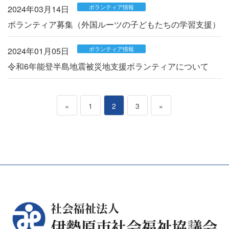
ボランティア情報
2024年03月14日
ボランティア募集（外国ルーツの子どもたちの学習支援）
ボランティア情報
2024年01月05日
令和6年能登半島地震被災地支援ボランティアについて
投
ペ
ペ
ペ
«
1
2
3
»
ー
ー
ー
稿
ジ
ジ
ジ
の
ペ
ー